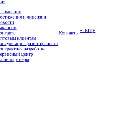
ния
 компании
остижения и лицензии
овости
акансии
+ ЕЩЕ
онтакты
Контакты
птовым клиентам
онсультация физиотерапевта
онтрактная разработка
ервисный центр
аши партнёры