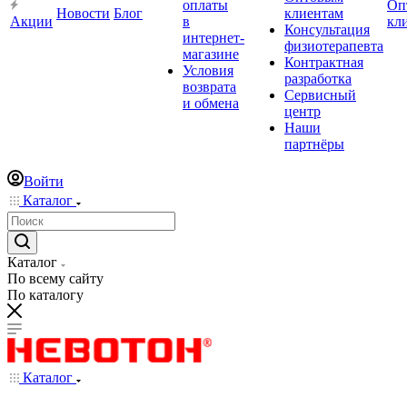
оплаты
Оп
Новости
Блог
клиентам
Акции
в
кл
Консультация
интернет-
физиотерапевта
магазине
Контрактная
Условия
разработка
возврата
Сервисный
и обмена
центр
Наши
партнёры
Войти
Каталог
Каталог
По всему сайту
По каталогу
Каталог