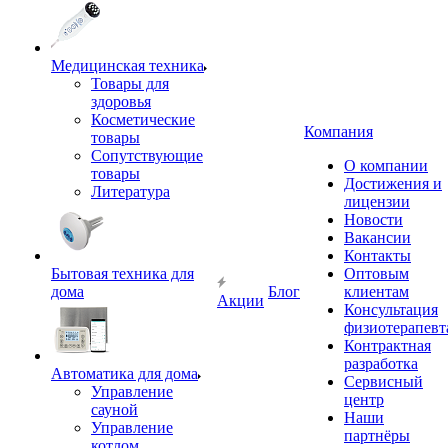
Медицинская техника
Товары для
здоровья
Косметические
Компания
товары
Сопутствующие
О компании
товары
Достижения и
Литература
лицензии
Новости
Вакансии
Контакты
Бытовая техника для
Оптовым
дома
Блог
клиентам
Акции
Консультация
физиотерапевт
Контрактная
разработка
Автоматика для дома
Сервисный
Управление
центр
сауной
Наши
Управление
партнёры
котлом