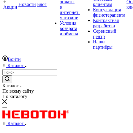
оплаты
Оп
Новости
Блог
клиентам
Акции
в
кл
Консультация
интернет-
физиотерапевта
магазине
Контрактная
Условия
разработка
возврата
Сервисный
и обмена
центр
Наши
партнёры
Войти
Каталог
Каталог
По всему сайту
По каталогу
Каталог