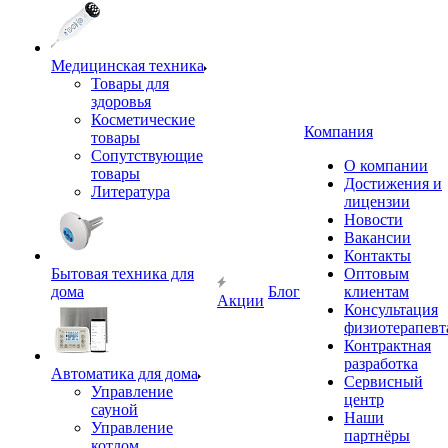
Медицинская техника
Товары для
здоровья
Косметические
Компания
товары
Сопутствующие
О компании
товары
Достижения и
Литература
лицензии
Новости
Вакансии
Контакты
Бытовая техника для
Оптовым
дома
Блог
клиентам
Акции
Консультация
физиотерапевт
Контрактная
разработка
Автоматика для дома
Сервисный
Управление
центр
сауной
Наши
Управление
партнёры
котлом