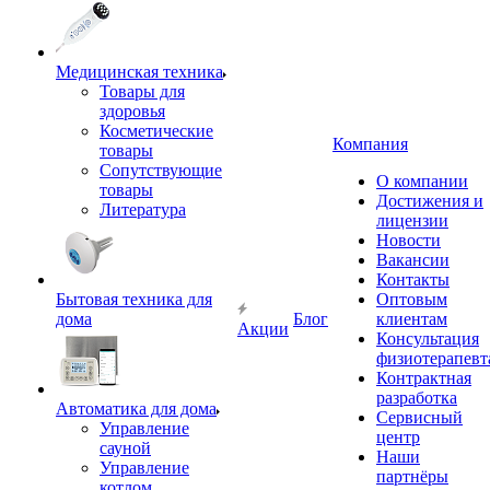
Медицинская техника
Товары для
здоровья
Косметические
Компания
товары
Сопутствующие
О компании
товары
Достижения и
Литература
лицензии
Новости
Вакансии
Контакты
Бытовая техника для
Оптовым
дома
Блог
клиентам
Акции
Консультация
физиотерапевт
Контрактная
разработка
Автоматика для дома
Сервисный
Управление
центр
сауной
Наши
Управление
партнёры
котлом