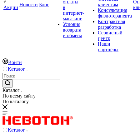
оплаты
Оп
Новости
Блог
клиентам
Акции
в
кл
Консультация
интернет-
физиотерапевта
магазине
Контрактная
Условия
разработка
возврата
Сервисный
и обмена
центр
Наши
партнёры
Войти
Каталог
Каталог
По всему сайту
По каталогу
Каталог