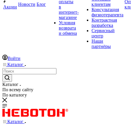
оплаты
Оп
Новости
Блог
клиентам
Акции
в
кл
Консультация
интернет-
физиотерапевта
магазине
Контрактная
Условия
разработка
возврата
Сервисный
и обмена
центр
Наши
партнёры
Войти
Каталог
Каталог
По всему сайту
По каталогу
Каталог