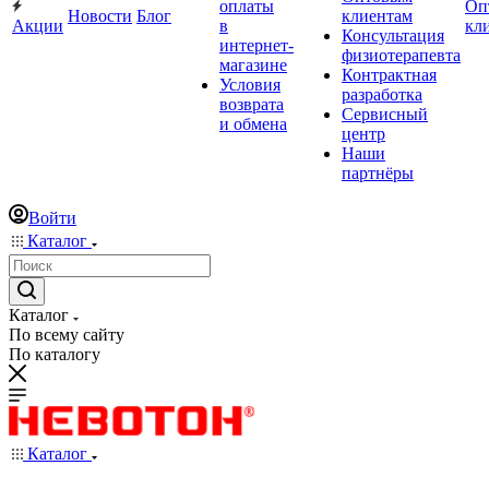
оплаты
Оп
Новости
Блог
клиентам
Акции
в
кл
Консультация
интернет-
физиотерапевта
магазине
Контрактная
Условия
разработка
возврата
Сервисный
и обмена
центр
Наши
партнёры
Войти
Каталог
Каталог
По всему сайту
По каталогу
Каталог