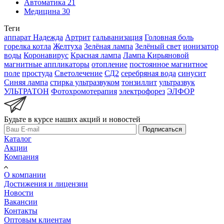
Автоматика
21
Медицина
30
Теги
аппарат Надежда
Артрит
гальванизация
Головная боль
горелка котла
Желтуха
Зелёная лампа
Зелёный свет
ионизатор
воды
Коронавирус
Красная лампа
Лампа Кирьяновой
магнитные аппликаторы
отопление
постоянное магнитное
поле
простуда
Светолечение
СД2
серебряная вода
синусит
Синяя лампа
стирка ультразвуком
тонзиллит
ультразвук
УЛЬТРАТОН
Фотохромотерапия
электрофорез
ЭЛФОР
Будьте в курсе наших акций и новостей
Подписаться
Каталог
Акции
Компания
О компании
Достижения и лицензии
Новости
Вакансии
Контакты
Оптовым клиентам