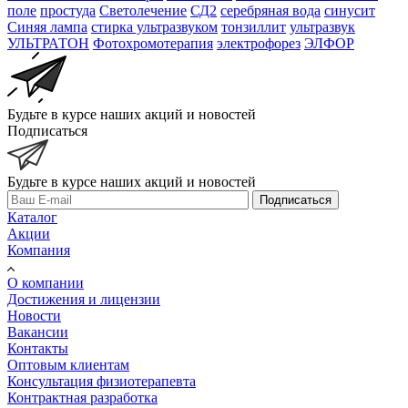
поле
простуда
Светолечение
СД2
серебряная вода
синусит
Синяя лампа
стирка ультразвуком
тонзиллит
ультразвук
УЛЬТРАТОН
Фотохромотерапия
электрофорез
ЭЛФОР
Будьте в курсе наших акций и новостей
Подписаться
Будьте в курсе наших акций и новостей
Подписаться
Каталог
Акции
Компания
О компании
Достижения и лицензии
Новости
Вакансии
Контакты
Оптовым клиентам
Консультация физиотерапевта
Контрактная разработка