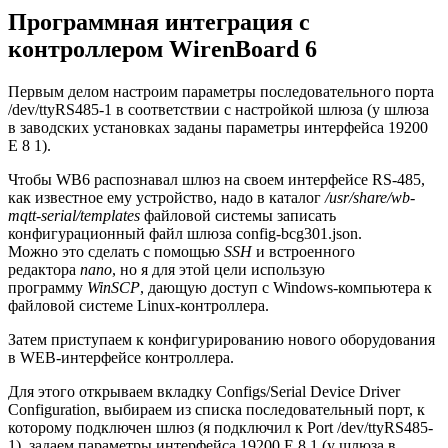
Программная интеграция с
контроллером WirenBoard 6
Первым делом настроим параметры последовательного порта
/dev/ttyRS485-1 в соответствии с настройкой шлюза (у шлюза
в заводских установках заданы параметры интерфейса 19200
E 8 1).
Чтобы WB6 распознавал шлюз на своем интерфейсе RS-485,
как известное ему устройство, надо в каталог
/usr/share/wb-
mqtt-serial/templates
файловой системы записать
конфигурационный файл шлюза config-bcg301.json.
Можно это сделать с помощью
SSH
и встроенного
редактора
nano
, но я для этой цели использую
программу
WinSCP
, дающую доступ с Windows-компьютера к
файловой системе Linux-контроллера.
Затем приступаем к конфигурированию нового оборудования
в WEB-интерфейсе контроллера.
Для этого открываем вкладку Configs/Serial Device Driver
Configuration, выбираем из списка последовательный порт, к
которому подключен шлюз (я подключил к Port /dev/ttyRS485-
1), задаем параметры интерфейса 19200 E 8 1 (у шлюза в