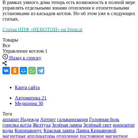
В рамках умного дома теперь есть возможность в полной мере
управлять отдельными зонами отопления и отопительными
установками из каскадов котлов. Но об этом уже в следующих
статьях.
Статья НПФ «НЕВОТОН» на Sprut.ai
Товары
Все
Управление котлом
1
Назад к списку
Карта сайта
Автоматика
21
Медицина
30
Теги
аппарат Надежда
Артрит
гальванизация
Головная боль
горелка котла
Желтуха
Зелёная лампа
Зелёный свет
ионизатор
воды
Коронавирус
Красная лампа
Лампа Кирьяновой
магнитные аппликаторы
отопление
постоянное магнитное