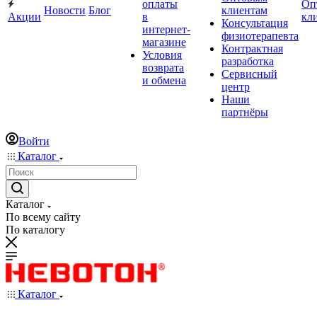
оплаты
Оп
Новости
Блог
клиентам
Акции
в
кл
Консультация
интернет-
физиотерапевта
магазине
Контрактная
Условия
разработка
возврата
Сервисный
и обмена
центр
Наши
партнёры
Войти
Каталог
Каталог
По всему сайту
По каталогу
Каталог