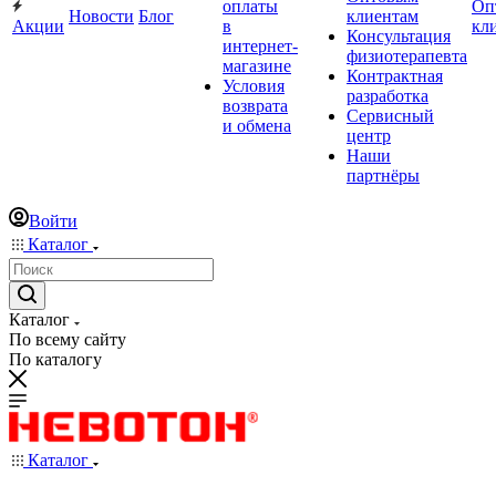
оплаты
Оп
Новости
Блог
клиентам
Акции
в
кл
Консультация
интернет-
физиотерапевта
магазине
Контрактная
Условия
разработка
возврата
Сервисный
и обмена
центр
Наши
партнёры
Войти
Каталог
Каталог
По всему сайту
По каталогу
Каталог