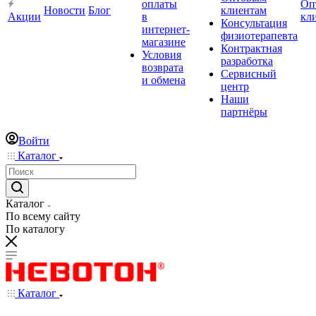
оплаты
Оп
Новости
Блог
клиентам
Акции
в
кл
Консультация
интернет-
физиотерапевта
магазине
Контрактная
Условия
разработка
возврата
Сервисный
и обмена
центр
Наши
партнёры
Войти
Каталог
Каталог
По всему сайту
По каталогу
Каталог