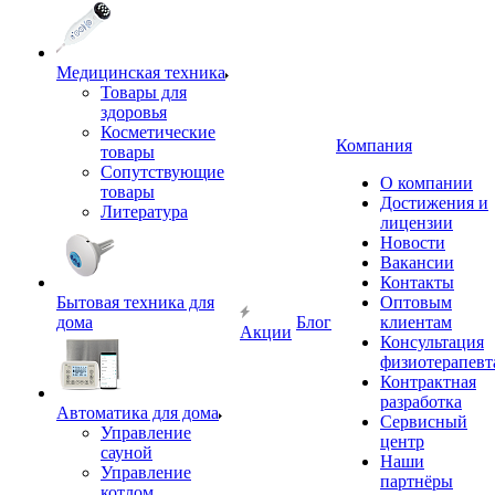
Медицинская техника
Товары для
здоровья
Косметические
Компания
товары
Сопутствующие
О компании
товары
Достижения и
Литература
лицензии
Новости
Вакансии
Контакты
Бытовая техника для
Оптовым
дома
Блог
клиентам
Акции
Консультация
физиотерапевт
Контрактная
разработка
Автоматика для дома
Сервисный
Управление
центр
сауной
Наши
Управление
партнёры
котлом