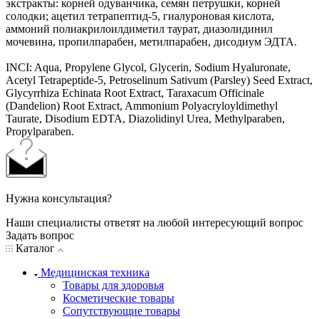
экстракты: корней одуванчика, семян петрушки, корней
солодки; ацетил тетрапептид-5, гиалуроновая кислота,
аммоний полиакрилоилдиметил таурат, диазолидинил
мочевина, пропилпарабен, метилпарабен, дисодиум ЭДТА.
INCI: Aqua, Propylene Glycol, Glycerin, Sodium Hyaluronate,
Acetyl Tetrapeptide-5, Petroselinum Sativum (Parsley) Seed Extract,
Glycyrrhiza Echinata Root Extract, Taraxacum Officinale
(Dandelion) Root Extract, Ammonium Polyacryloyldimethyl
Taurate, Disodium EDTA, Diazolidinyl Urea, Methylparaben,
Propylparaben.
Нужна консультация?
Наши специалисты ответят на любой интересующий вопрос
Задать вопрос
Каталог
Медицинская техника
Товары для здоровья
Косметические товары
Сопутствующие товары