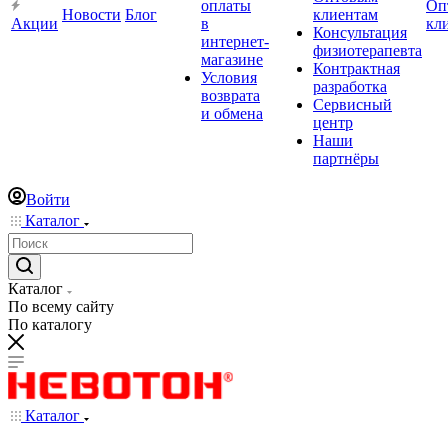
оплаты
Оп
Новости
Блог
клиентам
Акции
в
кл
Консультация
интернет-
физиотерапевта
магазине
Контрактная
Условия
разработка
возврата
Сервисный
и обмена
центр
Наши
партнёры
Войти
Каталог
Каталог
По всему сайту
По каталогу
Каталог