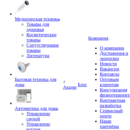
Медицинская техника
Товары для
здоровья
Косметические
Компания
товары
Сопутствующие
О компании
товары
Достижения и
Литература
лицензии
Новости
Вакансии
Контакты
Бытовая техника для
Оптовым
дома
Блог
клиентам
Акции
Консультация
физиотерапевт
Контрактная
разработка
Автоматика для дома
Сервисный
Управление
центр
сауной
Наши
Управление
партнёры
котлом