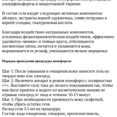
ультрафонофореза и микротоковой терапии.
В состав геля входят следующие активные компоненты:
айсерил, экстракты корней одуванчика, семян петрушки и
корней солодки, гиалуроновая кислота.
Благодаря воздействию натуральных компонентов,
усиленных физиотерапевтическим воздействием, эффективно
удаляются «мешки» и темные круги, отбеливаются
пигментные пятна, питается и увлажняется кожа,
выравнивается ее рельеф, уменьшаются мелкие морщинки.
Порядок проведения процедуры ионофореза:
Шаг 1: После умывания и очищения кожи нанесите гель на
твердое веко или электрод.
Шаг 2: Включите аппарат в режим ионофорез с полярностью
«+». Выставите силу тока до легкого покалывания так, чтобы
вам было приятно и водите по косметическим линиям не
отрывая электрод от лица в течении 10-15 минут.
Шаг 3: При необходимости промокнуть кожу салфеткой,
чтобы убрать остатки геля.
Расход геля 3-5 мл на процедуру.
Состав: вода очищенная, глицерин, пропиленгликоль,