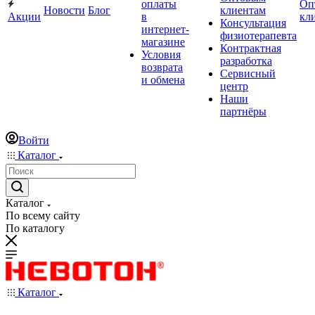
оплаты
Оп
Новости
Блог
клиентам
Акции
в
кл
Консультация
интернет-
физиотерапевта
магазине
Контрактная
Условия
разработка
возврата
Сервисный
и обмена
центр
Наши
партнёры
Войти
Каталог
Каталог
По всему сайту
По каталогу
Каталог