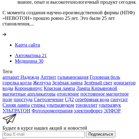
знание, опыт и высокотехнологичный продукт сегодня.
С момента создания научно-производственной фирмы (НПФ)
«НЕВОТОН» прошло ровно 25 лет. Это были 25 лет
становления,...
Карта сайта
Автоматика
21
Медицина
30
Теги
аппарат Надежда
Артрит
гальванизация
Головная боль
горелка котла
Желтуха
Зелёная лампа
Зелёный свет
ионизатор
воды
Коронавирус
Красная лампа
Лампа Кирьяновой
магнитные аппликаторы
отопление
постоянное магнитное
поле
простуда
Светолечение
СД2
серебряная вода
синусит
Синяя лампа
стирка ультразвуком
тонзиллит
ультразвук
УЛЬТРАТОН
Фотохромотерапия
электрофорез
ЭЛФОР
Будьте в курсе наших акций и новостей
Подписаться